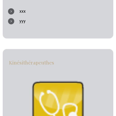
xxx
yyy
Kinésithérapeuthes