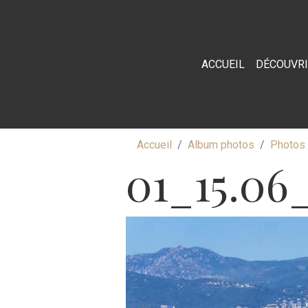
ACCUEIL
DÉCOUVR
Accueil
Album photos
Photos 
01_15.0