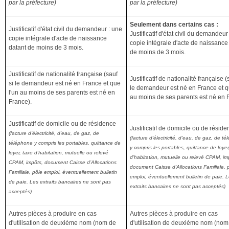
par la préfecture)
par la préfecture)
Seulement dans certains cas :
Justificatif d'état civil du demandeur : une
Justificatif d'état civil du demandeur
copie intégrale d'acte de naissance
copie intégrale d'acte de naissance
datant de moins de 3 mois.
de moins de 3 mois.
Justificatif de nationalité française (sauf
Justificatif de nationalité française (
si le demandeur est né en France et que
le demandeur est né en France et q
l'un au moins de ses parents est né en
au moins de ses parents est né en 
France).
Justificatif de domicile ou de résidence
Justificatif de domicile ou de résid
(facture d’électricité, d’eau, de gaz, de
(facture d’électricité, d’eau, de gaz, de t
téléphone y compris les portables, quittance de
y compris les portables, quittance de loyer
loyer, taxe d’habitation, mutuelle ou relevé
d’habitation, mutuelle ou relevé CPAM, im
CPAM, impôts, document Caisse d’Allocations
document Caisse d’Allocations Familiale, 
Familiale, pôle emploi, éventuellement bulletin
emploi, éventuellement bulletin de paie. 
de paie. Les extraits bancaires ne sont pas
extraits bancaires ne sont pas acceptés)
acceptés)
Autres pièces à produire en cas
Autres pièces à produire en cas
d'utilisation de deuxième nom (nom de
d'utilisation de deuxième nom (nom