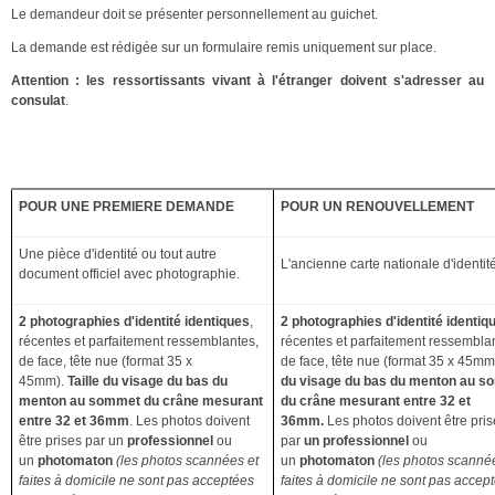
Le demandeur doit se présenter personnellement au guichet.
La demande est rédigée sur un formulaire remis uniquement sur place.
Attention : les ressortissants vivant à l'étranger doivent s'adresser au
consulat
.
PIÈCES JUSTIFICATIVES
POUR UNE PREMIERE DEMANDE
POUR UN RENOUVELLEMENT
Une pièce d'identité ou tout autre
L'ancienne carte nationale d'identit
document officiel avec photographie.
2 photographies d'identité
identiques
,
2 photographies d'identité identiq
récentes et parfaitement ressemblantes,
récentes et parfaitement ressembla
de face, tête nue (format
35 x
de face, tête nue (format 35 x 45mm
45mm).
Taille du visage du bas du
du visage du bas du menton au 
menton au sommet du crâne mesurant
du crâne mesurant entre 32 et
entre 32 et 36mm
. Les photos doivent
36mm.
Les photos doivent être pris
être prises par un
professionnel
ou
par
un professionnel
ou
un
photomaton
(les photos scannées et
un
photomaton
(les photos scanné
faites à domicile ne sont pas acceptées
faites à domicile ne sont pas accep