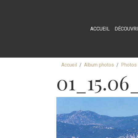
ACCUEIL
DÉCOUVR
Accueil
Album photos
Photos 
01_15.0