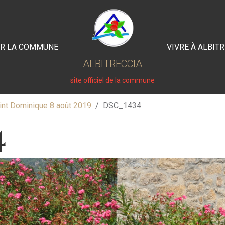
IR LA COMMUNE
VIVRE À ALBIT
ALBITRECCIA
site officiel de la commune
int Dominique 8 août 2019
DSC_1434
4