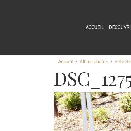
ACCUEIL
DÉCOUVR
Accueil
Album photos
Fête Sa
DSC_127